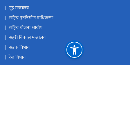
गृह मन्त्रालय
राष्ट्रिय पुननिर्माण प्राधिकरण
राष्ट्रिय योजना आयोग
सहरी विकास मन्त्रालय
सडक विभाग
रेल विभाग
यातायात व्यवस्था विभाग
नेपाल पानीजहाज कार्यालय
राष्ट्रिय प्राकृतिक स्रोत तथा वित्त आयोग
सिंहदरबार, काठमाण्डौँ
info@moid.gov.np
+‌‌‌‌‌‌९७७-१-४३११७३२