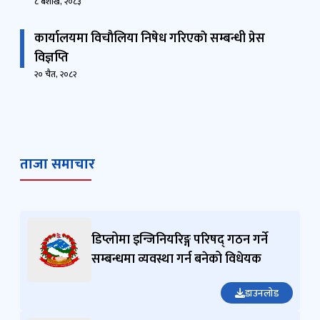
८ बैशाख, २०८३
कार्यालयमा विचाैलिया निषेध गरिएकाे सम्बन्धी प्रेस
विज्ञप्ति
२० चैत, २०८२
ताजा समाचार
डिप्लोमा इन्जिनियरिङ्ग परिषद् गठन गर्ने
सम्बन्धमा व्यवस्था गर्न बनेको विधेयक
डाउनलोड