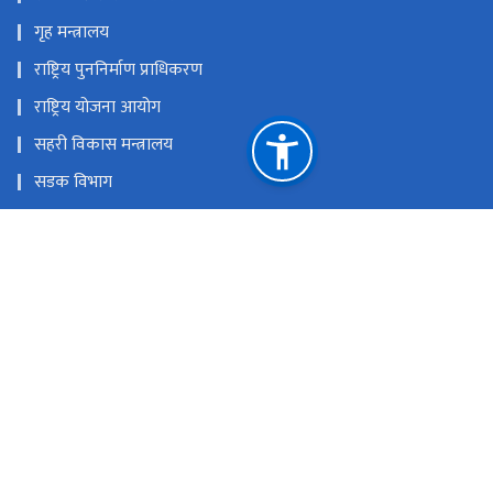
गृह मन्त्रालय
राष्ट्रिय पुननिर्माण प्राधिकरण
राष्ट्रिय योजना आयोग
सहरी विकास मन्त्रालय
सडक विभाग
रेल विभाग
यातायात व्यवस्था विभाग
नेपाल पानीजहाज कार्यालय
राष्ट्रिय प्राकृतिक स्रोत तथा वित्त आयोग
सिंहदरबार, काठमाण्डौँ
info@moid.gov.np
+‌‌‌‌‌‌९७७-१-४३११७३२