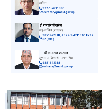
सचिव
977-1-4211880
secretary@moid.gov.np
ई. रामहरि पोखरेल
सह-सचिव (प्रवक्ता)
9851422318, +977-1-4211930 Ext.2
82 (Off.)
श्री ज्ञानराज लम्साल
सूचना अधिकारी - उपसचिव
9851342318
suchana@moid.gov.np