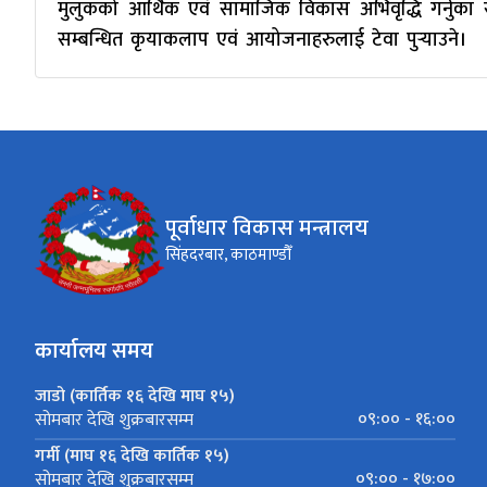
मुलुकको आर्थिक एवं सामाजिक विकास अभिवृद्धि गर्नुका साथै
सम्बन्धित कृयाकलाप एवं आयोजनाहरुलाई टेवा पुर्‍याउने।
पूर्वाधार विकास मन्त्रालय
सिंहदरबार, काठमाण्डौँ
कार्यालय समय
जाडो (कार्तिक १६ देखि माघ १५)
०९:०० - १६:००
सोमबार देखि शुक्रबारसम्म
गर्मी (माघ १६ देखि कार्तिक १५)
०९:०० - १७:००
सोमबार देखि शुक्रबारसम्म