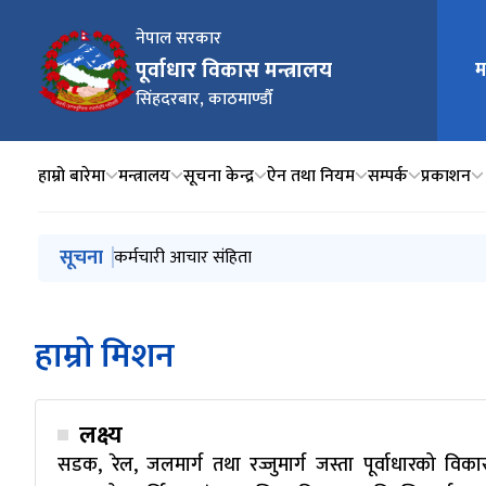
नेपाल सरकार
मुख्य न
पूर्वाधार विकास मन्त्रालय
म
सिंहदरबार, काठमाण्डौँ
हाम्रो बारेमा
मन्त्रालय
सूचना केन्द्र
ऐन तथा नियम
सम्पर्क
प्रकाशन
मुख्य नेभिगेसनमा जानुहोस्
सूचना
निर्माण व्यवसाय इजाजतपत्र स्वत: खारेजी सम्बन्धी सूचना
कर्मचारी आचार संहिता
मन्त्रालयको नाम सम्बन्धमा
सार्वजनिक पदाधिकारीको पदमुक्ति सम्बन्धमा प्रेस विज्ञप्ती
सवारी साधनहरुलाई प्रविधि जडित, स्वस्थ, सुरक्षित, मर्यादित र 
हाम्रो मिशन
लक्ष्य
सडक, रेल, जलमार्ग तथा रज्जुमार्ग जस्ता पूर्वाधारको वि