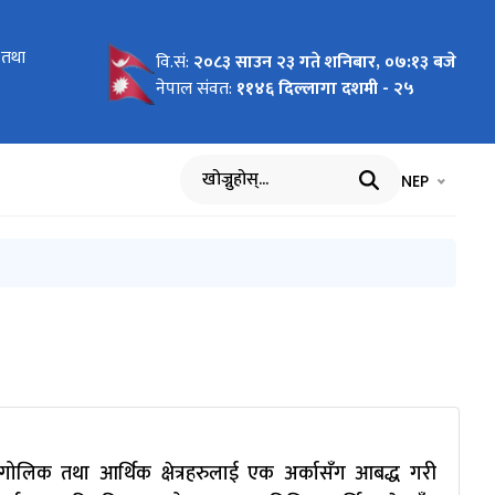
 तथा
ी सूचना
खत
्रीमैत्री
त्रीमैत्री
्यौदा)” को
वि.सं:
२०८३ साउन २३ गते शनिबार, ०७:१३ बजे
लफलमा GPS
नेपाल संवत:
११४६ दिल्लागा दशमी - २५
म्बन्धी
भाषा चयन गर्नुह
भाषा प
NEP
खोज्नुहोस्
भौगोलिक तथा आर्थिक क्षेत्रहरुलाई एक अर्कासँग आबद्ध गरी