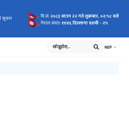
वि.सं:
२०८३ साउन २२ गते शुक्रबार, ०२:५८ बजे
 तथा
ी सूचना
खत
्रीमैत्री
त्रीमैत्री
्यौदा)” को
नेपाल संवत:
११४६ दिल्लागा दशमी - २५
लफलमा GPS
म्बन्धी
भाषा चयन गर्नुह
भाषा प
NEP
खोज्नुहोस्